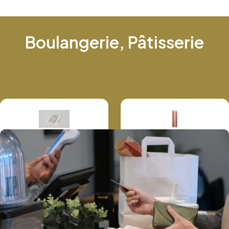
Boulangerie, Pâtisserie
Sac croissant
Sac sandwich
Caissette Calypso
Muffin Cup