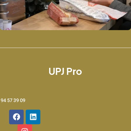
UPJ Pro
 94 57 39 09
F
I
L
a
n
i
c
s
n