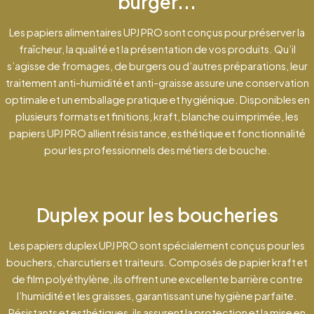
burger...
Les papiers alimentaires UPJ PRO sont conçus pour préserver la
fraîcheur, la qualité et la présentation de vos produits. Qu’il
s’agisse de fromages, de burgers ou d’autres préparations, leur
traitement anti-humidité et anti-graisse assure une conservation
optimale et un emballage pratique et hygiénique. Disponibles en
plusieurs formats et finitions, kraft, blanche ou imprimée, les
papiers UPJ PRO allient résistance, esthétique et fonctionnalité
pour les professionnels des métiers de bouche.
Duplex pour les boucheries
Les papiers duplex UPJ PRO sont spécialement conçus pour les
bouchers, charcutiers et traiteurs. Composés de papier kraft et
de film polyéthylène, ils offrent une excellente barrière contre
l’humidité et les graisses, garantissant une hygiène parfaite.
Résistants et esthétiques, ils assurent la protection et la mise en