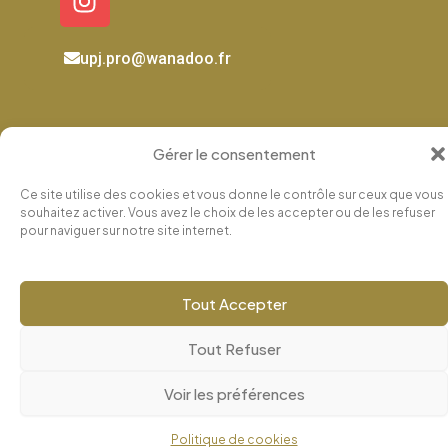
e
t
k
b
a
e
o
g
d
upj.pro@wanadoo.fr
o
r
i
k
a
n
m
Copyright © Silver2 Wp
Bexter
Gérer le consentement
Mentions légales
Ce site utilise des cookies et vous donne le contrôle sur ceux que vous
souhaitez activer. Vous avez le choix de les accepter ou de les refuser
pour naviguer sur notre site internet.
Tout Accepter
Tout Refuser
Voir les préférences
Politique de cookies