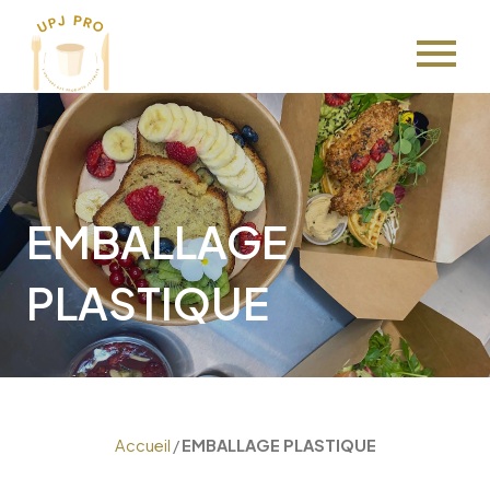
Aller
au
contenu
EMBALLAGE
PLASTIQUE
Accueil
/
EMBALLAGE PLASTIQUE