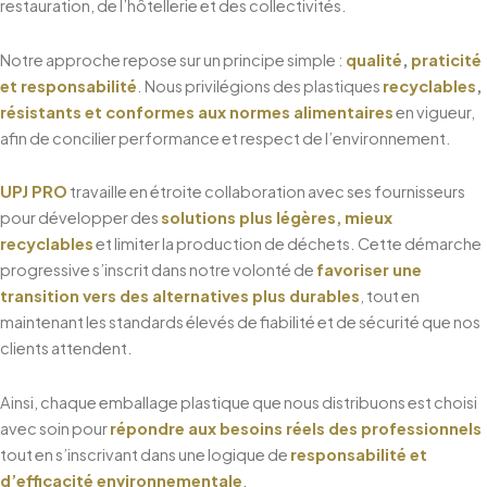
restauration, de l’hôtellerie et des collectivités.
Notre approche repose sur un principe simple :
qualité
,
praticité
et responsabilité
. Nous privilégions des plastiques
recyclables
,
résistants et conformes aux normes alimentaires
en vigueur,
afin de concilier performance et respect de l’environnement.
UPJ PRO
travaille en étroite collaboration avec ses fournisseurs
pour développer des
solutions plus légères,
mieux
recyclables
et limiter la production de déchets. Cette démarche
progressive s’inscrit dans notre volonté de
favoriser une
transition vers des alternatives plus durables
, tout en
maintenant les standards élevés de fiabilité et de sécurité que nos
clients attendent.
Ainsi, chaque emballage plastique que nous distribuons est choisi
avec soin pour
répondre aux besoins réels des professionnels
tout en s’inscrivant dans une logique de
responsabilité et
d’efficacité environnementale
.