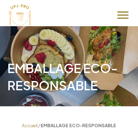
Aller
au
contenu
EMBALLAGE ECO-
RESPONSABLE
Accueil
/
EMBALLAGE ECO-RESPONSABLE