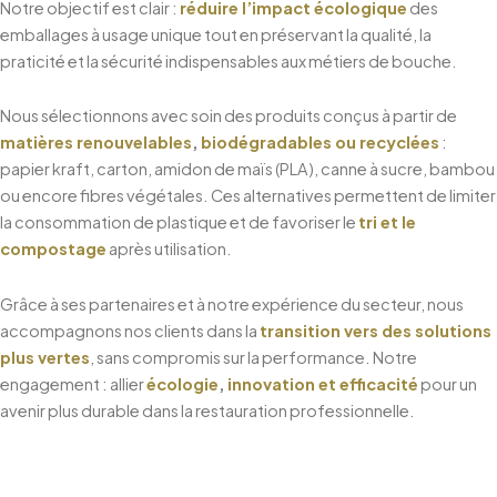
Notre objectif est clair :
réduire l’impact écologique
des
emballages à usage unique tout en préservant la qualité, la
praticité et la sécurité indispensables aux métiers de bouche.
Nous sélectionnons avec soin des produits conçus à partir de
matières renouvelables
,
biodégradables ou recyclées
:
papier kraft, carton, amidon de maïs (PLA), canne à sucre, bambou
ou encore fibres végétales. Ces alternatives permettent de limiter
la consommation de plastique et de favoriser le
tri et le
compostage
après utilisation.
Grâce à ses partenaires et à notre expérience du secteur, nous
accompagnons nos clients dans la
transition vers des solutions
plus vertes
, sans compromis sur la performance. Notre
engagement : allier
écologie
,
innovation et efficacité
pour un
avenir plus durable dans la restauration professionnelle.